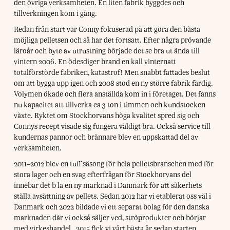
den övriga verksamheten. En liten fabrik byggdes och
tillverkningen kom i gång.
Redan från start var Conny fokuserad på att göra den bästa
möjliga pelletsen och så har det fortsatt. Efter några prövande
läroår och byte av utrustning började det se bra ut ända till
vintern 2006. En ödesdiger brand en kall vinternatt
totalförstörde fabriken, katastrof! Men snabbt fattades beslut
om att bygga upp igen och 2008 stod en ny större fabrik färdig.
Volymen ökade och flera anställda kom in i företaget. Det fanns
nu kapacitet att tillverka ca 3 ton i timmen och kundstocken
växte. Ryktet om Stockhorvans höga kvalitet spred sig och
Connys recept visade sig fungera väldigt bra. Också service till
kundernas pannor och brännare blev en uppskattad del av
verksamheten.
2011–2012 blev en tuff säsong för hela pelletsbranschen med för
stora lager och en svag efterfrågan för Stockhorvans del
innebar det b la en ny marknad i Danmark för att säkerhets
ställa avsättning av pellets. Sedan 2012 har vi etablerat oss väl i
Danmark och 2022 bildade vi ett separat bolag för den danska
marknaden där vi också säljer ved, ströprodukter och börjar
med virkeshandel. 2015 fick vi vårt bästa år sedan starten,