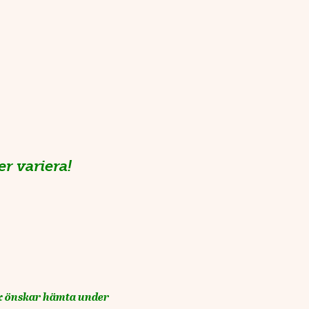
r variera!
 ex önskar hämta under