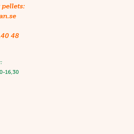
 pellets:
an.se
140 48
:
0-16,30