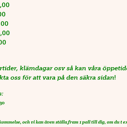
,00
00
,00
6,00
00
tider, klämdagar osv så kan våra öppetide
ta oss för att vara på den säkra sidan
!
s:
30
kommelse, och vi kan även ställa fram 1 pall till dig, om du t